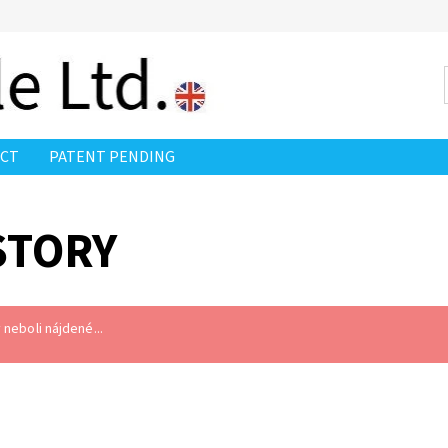
CT
PATENT PENDING
STORY
neboli nájdené...