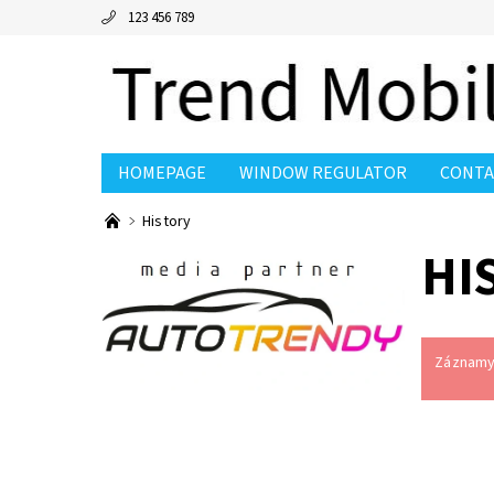
123 456 789
HOMEPAGE
WINDOW REGULATOR
CONTA
History
HI
Záznamy 