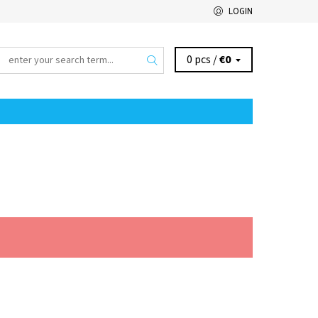
LOGIN
0 pcs /
€0