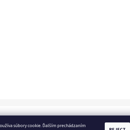
oužíva súbory cookie. Ďalším prechádzaním
REJECT